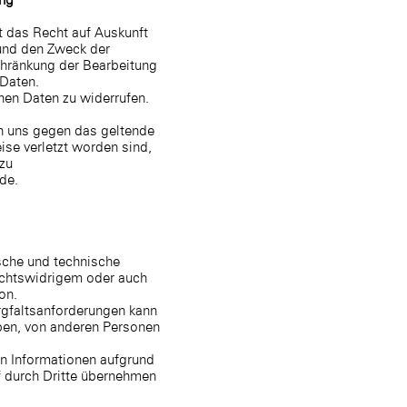
ung
t das Recht auf Auskunft
und den Zweck der
chränkung der Bearbeitung
 Daten.
enen Daten zu widerrufen.
h uns gegen das geltende
ise verletzt worden sind,
 zu
de.
sche und technische
echtswidrigem oder auch
on.
gfaltsanforderungen kann
eben, von anderen Personen
on Informationen aufgrund
f durch Dritte übernehmen