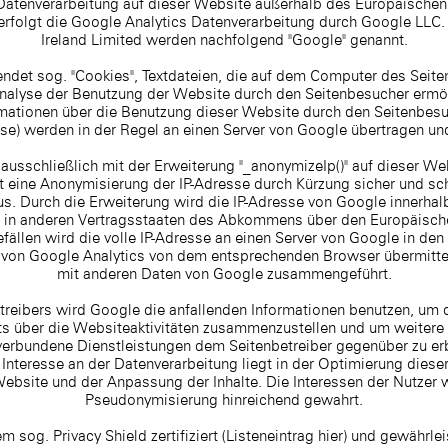
e Datenverarbeitung auf dieser Website außerhalb des Europäische
 erfolgt die Google Analytics Datenverarbeitung durch Google LL
Ireland Limited werden nachfolgend "Google" genannt.
ndet sog. "Cookies", Textdateien, die auf dem Computer des Seit
nalyse der Benutzung der Website durch den Seitenbesucher ermö
mationen über die Benutzung dieser Website durch den Seitenbesuc
se) werden in der Regel an einen Server von Google übertragen un
ausschließlich mit der Erweiterung "_anonymizeIp()" auf dieser W
t eine Anonymisierung der IP-Adresse durch Kürzung sicher und sch
s. Durch die Erweiterung wird die IP-Adresse von Google innerhal
 in anderen Vertragsstaaten des Abkommens über den Europäisch
fällen wird die volle IP-Adresse an einen Server von Google in de
 von Google Analytics von dem entsprechenden Browser übermittelt
mit anderen Daten von Google zusammengeführt.
treibers wird Google die anfallenden Informationen benutzen, um
s über die Websiteaktivitäten zusammenzustellen und um weitere
verbundene Dienstleistungen dem Seitenbetreiber gegenüber zu erbrin
nteresse an der Datenverarbeitung liegt in der Optimierung diese
ebsite und der Anpassung der Inhalte. Die Interessen der Nutzer 
Pseudonymisierung hinreichend gewahrt.
 sog. Privacy Shield zertifiziert (Listeneintrag hier) und gewährlei