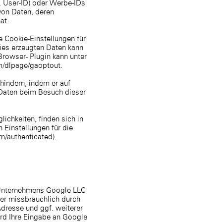
 User-ID) oder Werbe-IDs
von Daten, deren
at.
 Cookie-Einstellungen für
ies erzeugten Daten kann
rowser- Plugin kann unter
m/dlpage/gaoptout.
hindern, indem er auf
r Daten beim Besuch dieser
chkeiten, finden sich in
 Einstellungen für die
om/authenticated
).
 Unternehmens Google LLC
er missbräuchlich durch
Adresse und ggf. weiterer
rd Ihre Eingabe an Google