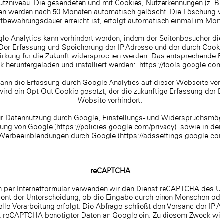
zniveau. Die gesendeten und mit Cookies, Nutzerkennungen (z. B.
en werden nach 50 Monaten automatisch gelöscht. Die Löschung 
fbewahrungsdauer erreicht ist, erfolgt automatisch einmal im Mon
le Analytics kann verhindert werden, indem der Seitenbesucher die
Der Erfassung und Speicherung der IP-Adresse und der durch Cook
irkung für die Zukunft widersprochen werden. Das entsprechende B
k heruntergeladen und installiert werden:
https://tools.google.co
ann die Erfassung durch Google Analytics auf dieser Webseite ver
 wird ein Opt-Out-Cookie gesetzt, der die zukünftige Erfassung de
Website verhindert.
r Datennutzung durch Google, Einstellungs- und Widerspruchsmögli
rung von Google (
https://policies.google.com/privacy)
sowie in den
 Werbeeinblendungen durch Google (
https://adssettings.google.c
reCAPTCHA
en per Internetformular verwenden wir den Dienst reCAPTCHA des
dient der Unterscheidung, ob die Eingabe durch einen Menschen od
lle Verarbeitung erfolgt. Die Abfrage schließt den Versand der IP-
t reCAPTCHA benötigter Daten an Google ein. Zu diesem Zweck wi