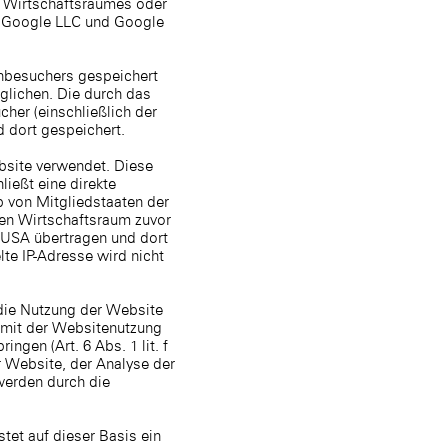
n Wirtschaftsraumes oder
C. Google LLC und Google
enbesuchers gespeichert
glichen. Die durch das
her (einschließlich der
d dort gespeichert.
ebsite verwendet. Diese
ließt eine direkte
b von Mitgliedstaaten der
en Wirtschaftsraum zuvor
n USA übertragen und dort
e IP-Adresse wird nicht
 die Nutzung der Website
 mit der Websitenutzung
gen (Art. 6 Abs. 1 lit. f
r Website, der Analyse der
werden durch die
stet auf dieser Basis ein