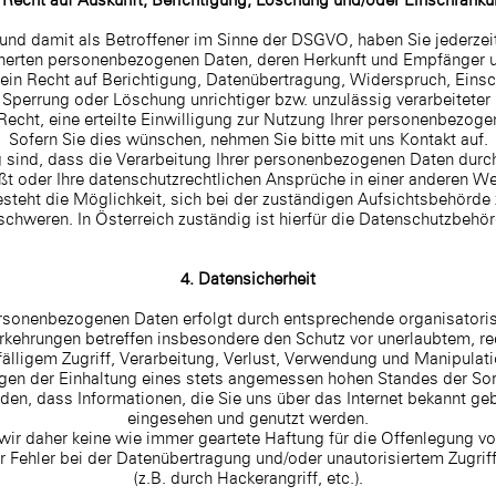
 Recht auf Auskunft, Berichtigung, Löschung und/oder Einschränk
 und damit als Betroffener im Sinne der DSGVO, haben Sie jederzei
cherten personenbezogenen Daten, deren Herkunft und Empfänger 
ein Recht auf Berichtigung, Datenübertragung, Widerspruch, Eins
Sperrung oder Löschung unrichtiger bzw. unzulässig verarbeiteter
Recht, eine erteilte Einwilligung zur Nutzung Ihrer personenbezog
Sofern Sie dies wünschen, nehmen Sie bitte mit uns Kontakt auf.
 sind, dass die Verarbeitung Ihrer personenbezogenen Daten durc
t oder Ihre datenschutzrechtlichen Ansprüche in einer anderen We
steht die Möglichkeit, sich bei der zuständigen Aufsichtsbehörde
schweren. In Österreich zuständig ist hierfür die Datenschutzbehör
4. Datensicherheit
ersonenbezogenen Daten erfolgt durch entsprechende organisatori
rkehrungen betreffen insbesondere den Schutz vor unerlaubtem, r
fälligem Zugriff, Verarbeitung, Verlust, Verwendung und Manipulati
en der Einhaltung eines stets angemessen hohen Standes der Sor
en, dass Informationen, die Sie uns über das Internet bekannt g
eingesehen und genutzt werden.
 wir daher keine wie immer geartete Haftung für die Offenlegung v
er Fehler bei der Datenübertragung und/oder unautorisiertem Zugrif
(z.B. durch Hackerangriff, etc.).