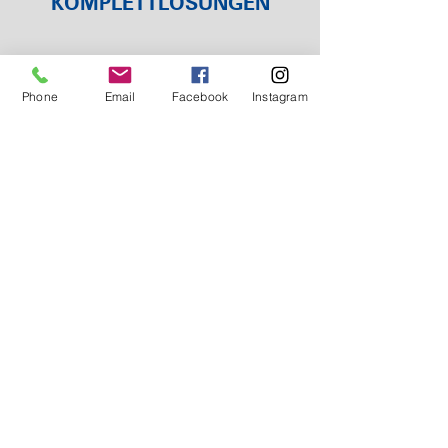
KOMPLETTLÖSUNGEN
Phone
Email
Facebook
Instagram
KURZE
REAKTIONSZEITEN
Sachverständiger
für Private, Versicherungen
oder Gerichte
Es kann vorkommen, dass ein Schaden
auftritt, die ausgeführten Arbeiten
mangelhaft sind, oder nicht die richtigen